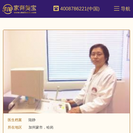
4008786221(中国)
导航
医生档案
陆静
所在地区
加州蒙市，哈岗