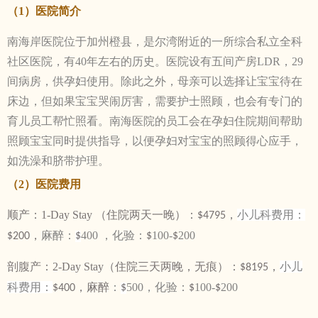
（1）医院简介
南海岸医院位于加州橙县，是尔湾附近的一所综合私立全科
社区医院，有40年左右的历史。医院设有五间产房LDR，29
间病房，供孕妇使用。除此之外，母亲可以选择让宝宝待在
床边，但如果宝宝哭闹厉害，需要护士照顾，也会有专门的
育儿员工帮忙照看。南海医院的员工会在孕妇住院期间帮助
照顾宝宝同时提供指导，以便孕妇对宝宝的照顾得心应手，
如洗澡和脐带护理。
（2）医院费用
顺产：1-Day Stay （住院两天一晚）：
小儿科费用：
$4795，
麻醉：
400 ，化验：
100-
200
$200，
$
$
$
剖腹产：2-Day Stay（住院三天两晚，无痕）：
小儿
$8195，
科费用：
：
500，化验：
100-
200
$400，麻醉
$
$
$