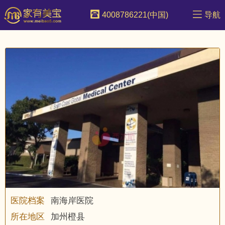
4008786221(中国)
导航
医院档案
南海岸医院
所在地区
加州橙县